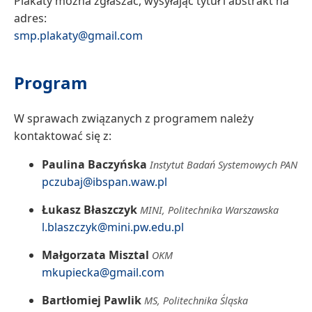
Plakaty można zgłaszać, wysyłając tytuł i abstrakt na
adres:
smp.plakaty@gmail.com
Program
W sprawach związanych z programem należy
kontaktować się z:
Paulina Baczyńska
Instytut Badań Systemowych PAN
pczubaj@ibspan.waw.pl
Łukasz Błaszczyk
MINI, Politechnika Warszawska
l.blaszczyk@mini.pw.edu.pl
Małgorzata Misztal
OKM
mkupiecka@gmail.com
Bartłomiej Pawlik
MS, Politechnika Śląska